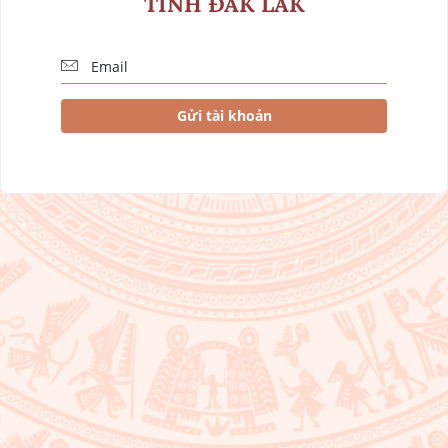
TỈNH ÐĂK LĂK